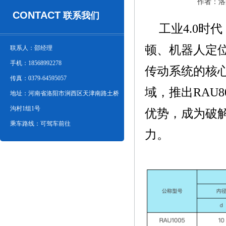
作者：洛
CONTACT
联系我们
工业4.0时
顿、机器人定
联系人：邵经理
手机：18568992278
传动系统的核
传真：0379-64595057
域，推出RAU
地址：河南省洛阳市涧西区天津南路土桥
沟村1组1号
优势，成为破
乘车路线：可驾车前往
力。