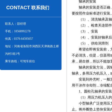
轴承的安装
CONTACT
联系我们
轴承的安装是否正确，影
要按照作业标准进行安装
（1）、清洗轴承及轴
联系人：邵经理
（2）、检查关连部件
手机：18568992278
（3）、安装
（4）、安装好轴承后
传真：0379-64595057
（5）、供给润滑剂
地址：河南省洛阳市涧西区天津南路土桥
希望在即将安装前，方才
沟村1组1号
不必清洗，但是，仪器用
乘车路线：可驾车前往
承，易生锈，所以不能放
轴承的安装方法，因轴承
轴承，多用压力机压入，
安装到外壳时，一般游隙
用干冰作冷却剂，冷缩配
1、圆柱孔轴承的安装
（1）用压力机压入的
小型轴承广泛使用压力机
止。将外圈垫上垫块安装