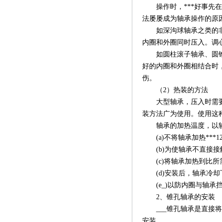
操作时，***好事先在
法屡屡成为轴承操作的原
如深沟球轴承之类的非分
内圈和外圈同时压入。调
如圆柱滚子轴承、圆锥滚
好的内圈和外圈相结合时
伤。
（2）热装的方法
大型轴承，压入时需要很
装方法广为使用。使用这
轴承的加热温度，以轴
(a)不将轴承加热***1
(b)为使轴承不直接接
(c)将轴承加热到比所需
(d)安装后，轴承冷却
(e_)以防内圈与轴承
2、锥孔轴承的安装
___锥孔轴承是直接将
安装。